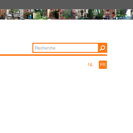
Chercher par
Recherche
avancée…
NL
FR