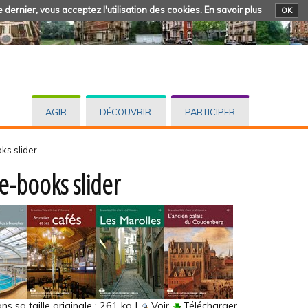
 dernier, vous acceptez l'utilisation des cookies.
En savoir plus
OK
AGIR
DÉCOUVRIR
PARTICIPER
ks slider
e-books slider
s sa taille originale :
261 ko
|
Voir
Télécharger