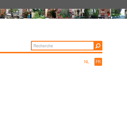
Chercher par
Recherche
avancée…
NL
FR