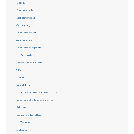
Bière M
Fauconnerie M
Marionnettes M
Ommegang M
La culture fritkot
marionnettes
La culture des géants
Les Serments
Procession St-Guidon
St V
speculoos
tapisdefleurs
La culture vivante de la fête foraine
La culture et le forçage du chicon
Prinkeres
Les parlers bruxellois
La Zwanze
clubbing