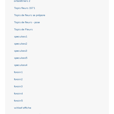
arbalétriers 2
Tapis fleurs 1971
Tapis de fleurs se prépare
Tapis de fleurs - pose
Tapis de Fleurs
speculoos1
speculoos2
speculoos3
speculoos5
speculoos4
forain1
forain2
forain3
forain4
forain5
witloof affiche