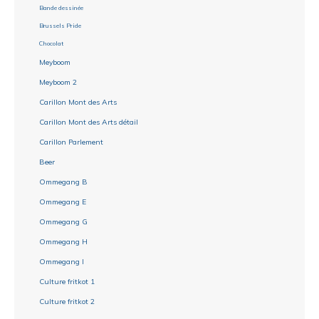
Bande dessinée
Brussels Pride
Chocolat
Meyboom
Meyboom 2
Carillon Mont des Arts
Carillon Mont des Arts détail
Carillon Parlement
Beer
Ommegang B
Ommegang E
Ommegang G
Ommegang H
Ommegang I
Culture fritkot 1
Culture fritkot 2