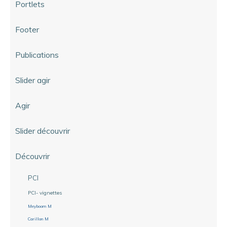
Portlets
Footer
Publications
Slider agir
Agir
Slider découvrir
Découvrir
PCI
PCI- vignettes
Meyboom M
Carillon M