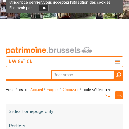
utilisant ce dernier, vous acceptez l'utilisation des cookies.
En savoir plus
OK
NAVIGATION
Chercher par
AGIR
Recherche
DÉCOUVRIR
avancée…
Vous êtes ici :
Accueil
/
Images
/
Découvrir
/
Ecole vétérinaire
NL
FR
PARTICIPER
Slides homepage only
Portlets