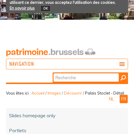
utilisant ce dernier, vous acceptez l'utilisation des cookies.
En savoir plus
OK
NAVIGATION
Chercher par
AGIR
Recherche
DÉCOUVRIR
avancée…
Vous êtes ici :
Accueil
/
Images
/
Découvrir
/
Palais Stoclet - Détail
NL
FR
PARTICIPER
Slides homepage only
Portlets