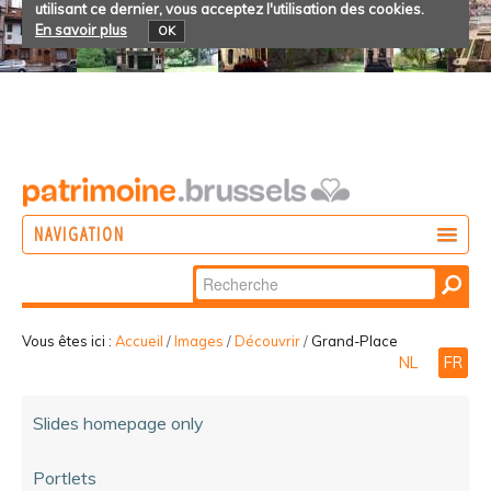
utilisant ce dernier, vous acceptez l'utilisation des cookies.
En savoir plus
OK
NAVIGATION
Chercher par
AGIR
Recherche
DÉCOUVRIR
avancée…
Vous êtes ici :
Accueil
/
Images
/
Découvrir
/
Grand-Place
NL
FR
PARTICIPER
Slides homepage only
Portlets