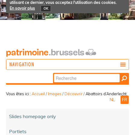
utilisant ce dernier, vous acceptez l'utilisation des cookies.
En savoir plus
OK
NAVIGATION
Chercher par
AGIR
Recherche
DÉCOUVRIR
avancée…
Vous êtes ici :
Accueil
/
Images
/
Découvrir
/
Abattoirs d’Anderlecht
NL
FR
PARTICIPER
Slides homepage only
Portlets