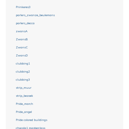
Prinkeres3
parlers_zwanze_beulemans
parlers_decca
zwansA
ZwansB
ZwansC
ZwansD
clubbing1
clubbing2
clubbing3
strip_muur
strip_bezoek
Pride_march
Pride_angel
Pride colored buildings
chocola1 masterclass