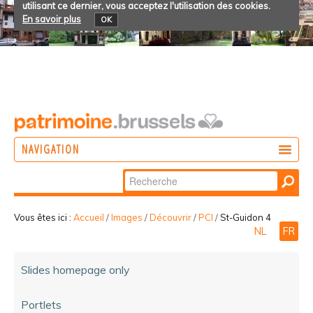
utilisant ce dernier, vous acceptez l'utilisation des cookies.
En savoir plus
OK
NAVIGATION
Chercher par
AGIR
Recherche
DÉCOUVRIR
avancée…
Vous êtes ici :
Accueil
/
Images
/
Découvrir
/
PCI
/
St-Guidon 4
NL
FR
PARTICIPER
Slides homepage only
Portlets