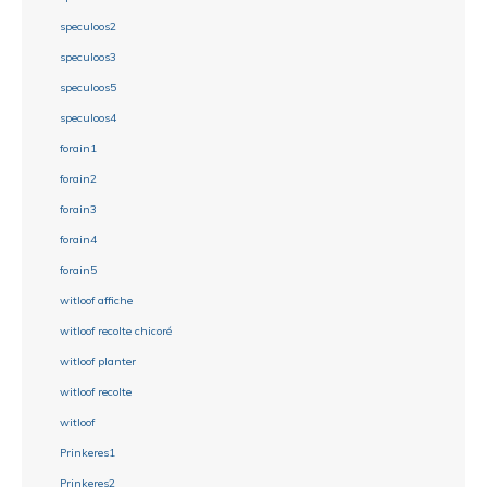
speculoos2
speculoos3
speculoos5
speculoos4
forain1
forain2
forain3
forain4
forain5
witloof affiche
witloof recolte chicoré
witloof planter
witloof recolte
witloof
Prinkeres1
Prinkeres2