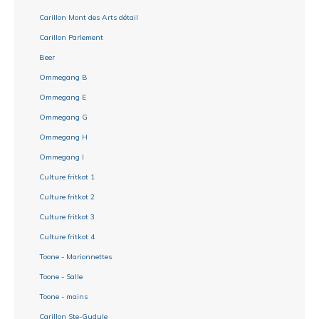
Carillon Mont des Arts détail
Carillon Parlement
Beer
Ommegang B
Ommegang E
Ommegang G
Ommegang H
Ommegang I
Culture fritkot 1
Culture fritkot 2
Culture fritkot 3
Culture fritkot 4
Toone - Marionnettes
Toone - Salle
Toone - mains
Carillon Ste-Gudule