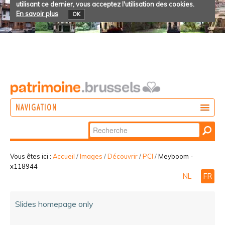
utilisant ce dernier, vous acceptez l'utilisation des cookies.
En savoir plus
OK
NAVIGATION
Chercher par
AGIR
Recherche
DÉCOUVRIR
avancée…
Vous êtes ici :
Accueil
/
Images
/
Découvrir
/
PCI
/
Meyboom -
x118944
PARTICIPER
NL
FR
Slides homepage only