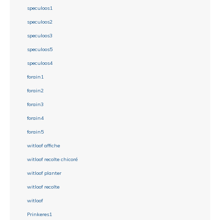
speculoos1
speculoos2
speculoos3
speculoos5
speculoos4
forain1
forain2
forain3
forain4
forain5
witloof affiche
witloof recolte chicoré
witloof planter
witloof recolte
witloof
Prinkeres1