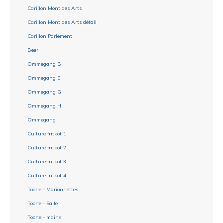
Carillon Mont des Arts
Carillon Mont des Arts détail
Carillon Parlement
Beer
Ommegang B
Ommegang E
Ommegang G
Ommegang H
Ommegang I
Culture fritkot 1
Culture fritkot 2
Culture fritkot 3
Culture fritkot 4
Toone - Marionnettes
Toone - Salle
Toone - mains