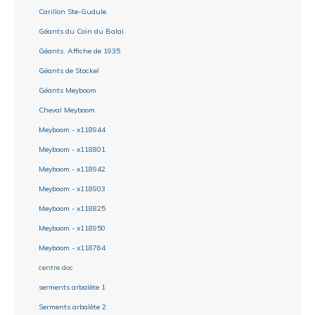
Carillon Ste-Gudule
Géants du Coin du Balai
Géants. Affiche de 1935
Géants de Stockel
Géants Meyboom
Cheval Meyboom
Meyboom - x118944
Meyboom - x118801
Meyboom - x118942
Meyboom - x118903
Meyboom - x118825
Meyboom - x118950
Meyboom - x118764
centre doc
serments arbalète 1
Serments arbalète 2