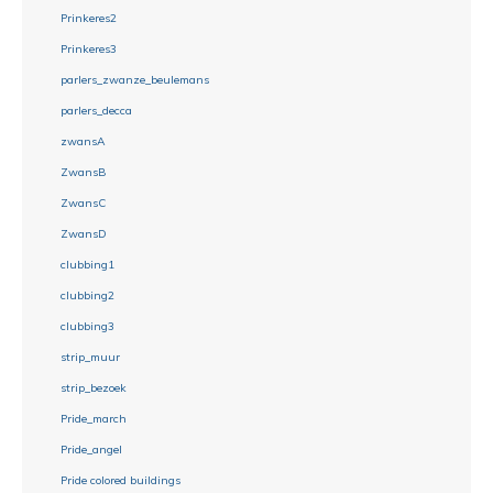
Prinkeres2
Prinkeres3
parlers_zwanze_beulemans
parlers_decca
zwansA
ZwansB
ZwansC
ZwansD
clubbing1
clubbing2
clubbing3
strip_muur
strip_bezoek
Pride_march
Pride_angel
Pride colored buildings