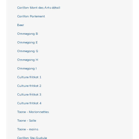
Carillon Mont des Arts détail
Carillon Parlement
Beer
Ommegang B
Ommegang E
Ommegang G
Ommegang H
Ommegang I
Culture fritkot 1
Culture fritkot 2
Culture fritkot 3
Culture fritkot 4
Toone - Marionnettes
Toone - Salle
Toone - mains
Carillon Ste-Gudule