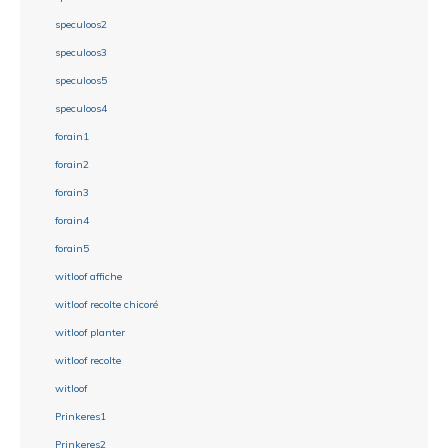
speculoos2
speculoos3
speculoos5
speculoos4
forain1
forain2
forain3
forain4
forain5
witloof affiche
witloof recolte chicoré
witloof planter
witloof recolte
witloof
Prinkeres1
Prinkeres2