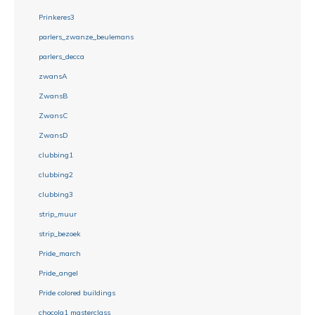
Prinkeres3
parlers_zwanze_beulemans
parlers_decca
zwansA
ZwansB
ZwansC
ZwansD
clubbing1
clubbing2
clubbing3
strip_muur
strip_bezoek
Pride_march
Pride_angel
Pride colored buildings
chocola1 masterclass