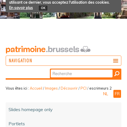
utilisant ce dernier, vous acceptez l'utilisation des cookies.
En savoir plus
OK
NAVIGATION
Chercher par
AGIR
Recherche
DÉCOUVRIR
avancée…
Vous êtes ici :
Accueil
/
Images
/
Découvrir
/
PCI
/
escrimeurs 2
NL
FR
PARTICIPER
Slides homepage only
Portlets