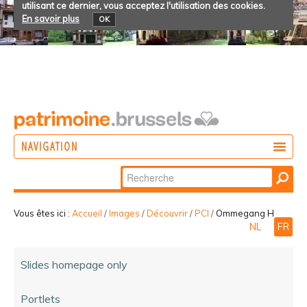
utilisant ce dernier, vous acceptez l'utilisation des cookies.
En savoir plus
OK
NAVIGATION
Chercher par
AGIR
Recherche
DÉCOUVRIR
avancée…
Vous êtes ici :
Accueil
/
Images
/
Découvrir
/
PCI
/
Ommegang H
NL
FR
PARTICIPER
Slides homepage only
Portlets