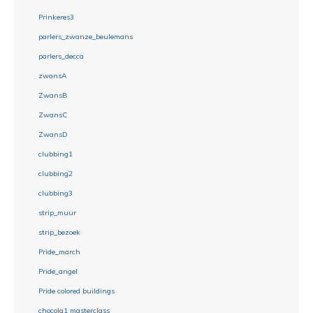
Prinkeres3
parlers_zwanze_beulemans
parlers_decca
zwansA
ZwansB
ZwansC
ZwansD
clubbing1
clubbing2
clubbing3
strip_muur
strip_bezoek
Pride_march
Pride_angel
Pride colored buildings
chocola1 masterclass