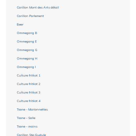
Carillon Mont des Arts détail
Carillon Parlement
Beer
Ommegang B
Ommegang E
Ommegang G
Ommegang H
Ommegang I
Culture fritkot 1
Culture fritkot 2
Culture fritkot 3
Culture fritkot 4
Toone - Marionnettes
Toone - Salle
Toone - mains
Carillon Ste-Gudule