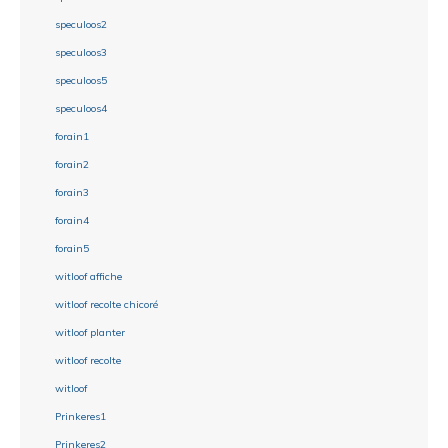
speculoos2
speculoos3
speculoos5
speculoos4
forain1
forain2
forain3
forain4
forain5
witloof affiche
witloof recolte chicoré
witloof planter
witloof recolte
witloof
Prinkeres1
Prinkeres2