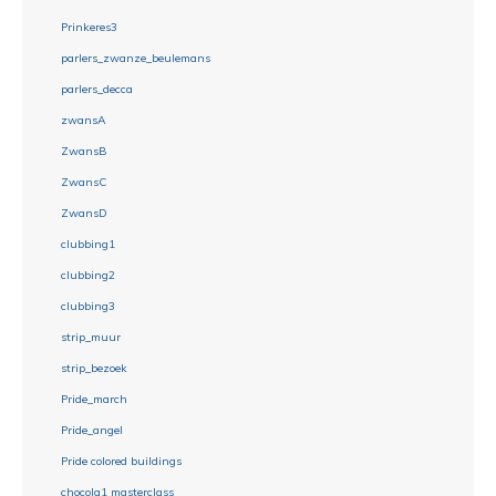
Prinkeres3
parlers_zwanze_beulemans
parlers_decca
zwansA
ZwansB
ZwansC
ZwansD
clubbing1
clubbing2
clubbing3
strip_muur
strip_bezoek
Pride_march
Pride_angel
Pride colored buildings
chocola1 masterclass