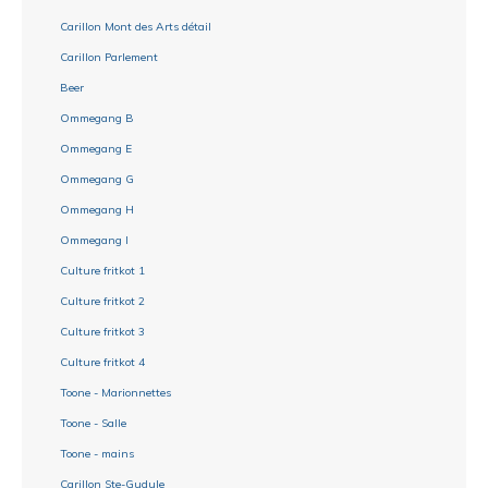
Carillon Mont des Arts détail
Carillon Parlement
Beer
Ommegang B
Ommegang E
Ommegang G
Ommegang H
Ommegang I
Culture fritkot 1
Culture fritkot 2
Culture fritkot 3
Culture fritkot 4
Toone - Marionnettes
Toone - Salle
Toone - mains
Carillon Ste-Gudule