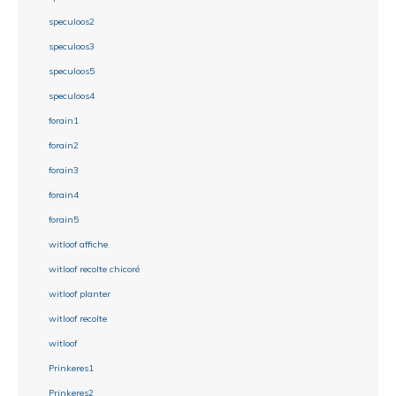
speculoos2
speculoos3
speculoos5
speculoos4
forain1
forain2
forain3
forain4
forain5
witloof affiche
witloof recolte chicoré
witloof planter
witloof recolte
witloof
Prinkeres1
Prinkeres2