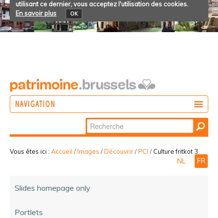
utilisant ce dernier, vous acceptez l'utilisation des cookies.
En savoir plus
OK
NAVIGATION
Chercher par
AGIR
Recherche
DÉCOUVRIR
avancée…
Vous êtes ici :
Accueil
/
Images
/
Découvrir
/
PCI
/
Culture fritkot 3
NL
FR
PARTICIPER
Slides homepage only
Portlets