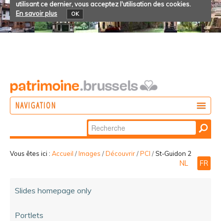
utilisant ce dernier, vous acceptez l'utilisation des cookies.
En savoir plus
OK
NAVIGATION
Chercher par
AGIR
Recherche
DÉCOUVRIR
avancée…
Vous êtes ici :
Accueil
/
Images
/
Découvrir
/
PCI
/
St-Guidon 2
NL
FR
PARTICIPER
Slides homepage only
Portlets