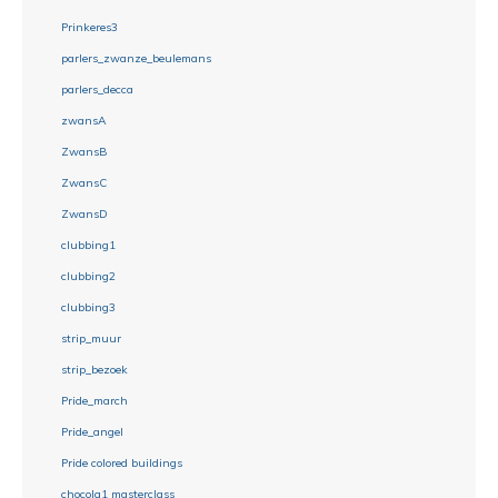
Prinkeres3
parlers_zwanze_beulemans
parlers_decca
zwansA
ZwansB
ZwansC
ZwansD
clubbing1
clubbing2
clubbing3
strip_muur
strip_bezoek
Pride_march
Pride_angel
Pride colored buildings
chocola1 masterclass