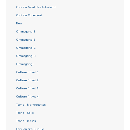
Carillon Mont des Arts détail
Carillon Parlement
Beer
Ommegang B
Ommegang E
Ommegang G
Ommegang H
Ommegang I
Culture fritkot 1
Culture fritkot 2
Culture fritkot 3
Culture fritkot 4
Toone - Marionnettes
Toone - Salle
Toone - mains
Carillon Ste-Gudule