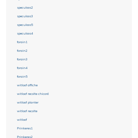
speculoos2
speculoos3
speculoos5
speculoos4
forain1
forain2
forain3
forain4
forain5
witloof affiche
witloof recolte chicoré
witloof planter
witloof recolte
witloof
Prinkeres1
Prinkeres2