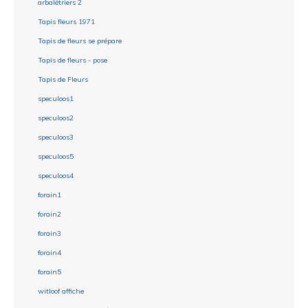
arbalétriers 2
Tapis fleurs 1971
Tapis de fleurs se prépare
Tapis de fleurs - pose
Tapis de Fleurs
speculoos1
speculoos2
speculoos3
speculoos5
speculoos4
forain1
forain2
forain3
forain4
forain5
witloof affiche