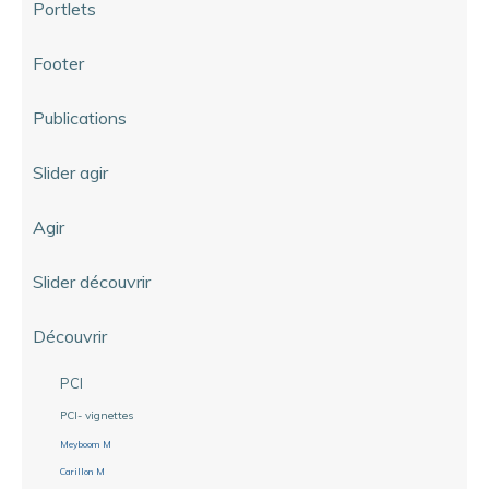
Portlets
Footer
Publications
Slider agir
Agir
Slider découvrir
Découvrir
PCI
PCI- vignettes
Meyboom M
Carillon M