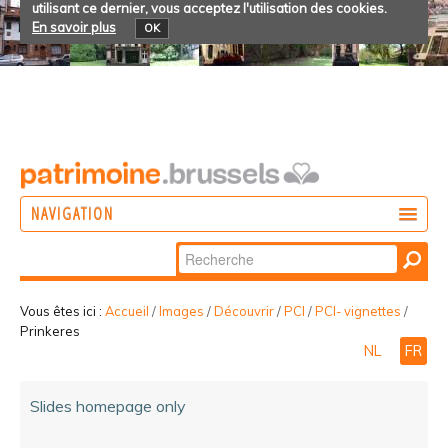
utilisant ce dernier, vous acceptez l'utilisation des cookies.
En savoir plus
OK
NAVIGATION
Chercher par
AGIR
Recherche
DÉCOUVRIR
avancée…
Vous êtes ici :
Accueil
/
Images
/
Découvrir
/
PCI
/
PCI- vignettes
/
Prinkeres
PARTICIPER
NL
FR
Slides homepage only