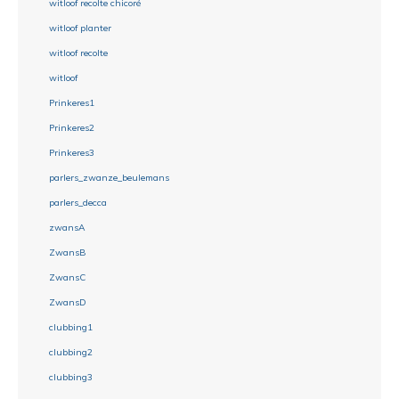
witloof recolte chicoré
witloof planter
witloof recolte
witloof
Prinkeres1
Prinkeres2
Prinkeres3
parlers_zwanze_beulemans
parlers_decca
zwansA
ZwansB
ZwansC
ZwansD
clubbing1
clubbing2
clubbing3