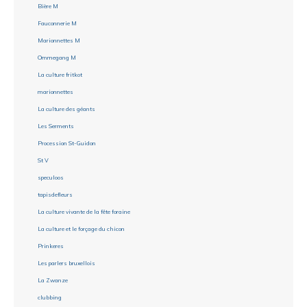
Bière M
Fauconnerie M
Marionnettes M
Ommegang M
La culture fritkot
marionnettes
La culture des géants
Les Serments
Procession St-Guidon
St V
speculoos
tapisdefleurs
La culture vivante de la fête foraine
La culture et le forçage du chicon
Prinkeres
Les parlers bruxellois
La Zwanze
clubbing