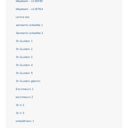
Meyboom - x118950
Meyboom - x118764
centre doc
serments arbalète 1
Serments arbalète 2
St-Guidon 1
St-Guidon 2
St-Guidon 3
St-Guidon 4
St-Guidon 5
St-Guidon géants
Escrimeurs 1
escrimeurs 2
St-V 2
St-V 3
arbalétriers 1