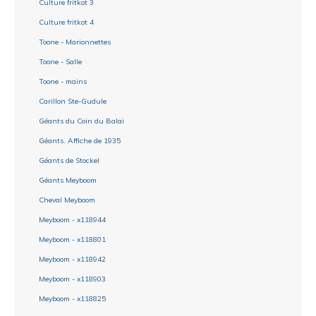
Culture fritkot 3
Culture fritkot 4
Toone - Marionnettes
Toone - Salle
Toone - mains
Carillon Ste-Gudule
Géants du Coin du Balai
Géants. Affiche de 1935
Géants de Stockel
Géants Meyboom
Cheval Meyboom
Meyboom - x118944
Meyboom - x118801
Meyboom - x118942
Meyboom - x118903
Meyboom - x118825