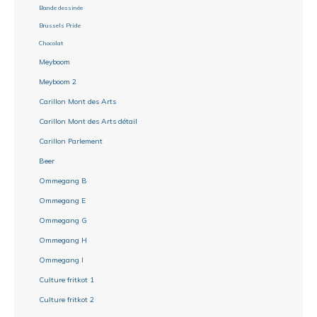
Bande dessinée
Brussels Pride
Chocolat
Meyboom
Meyboom 2
Carillon Mont des Arts
Carillon Mont des Arts détail
Carillon Parlement
Beer
Ommegang B
Ommegang E
Ommegang G
Ommegang H
Ommegang I
Culture fritkot 1
Culture fritkot 2