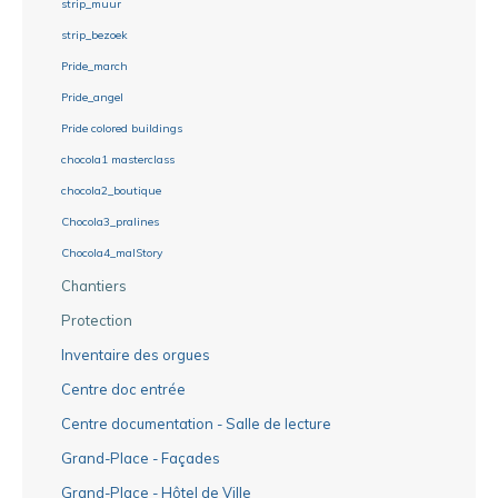
strip_muur
strip_bezoek
Pride_march
Pride_angel
Pride colored buildings
chocola1 masterclass
chocola2_boutique
Chocola3_pralines
Chocola4_malStory
Chantiers
Protection
Inventaire des orgues
Centre doc entrée
Centre documentation - Salle de lecture
Grand-Place - Façades
Grand-Place - Hôtel de Ville