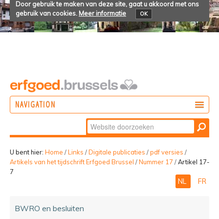
Door gebruik te maken van deze site, gaat u akkoord met ons
gebruik van cookies.
Meer informatie
OK
NAVIGATION
Zoek
DOEN
Geavanceerd
ONTDEKKEN
zoeken...
U bent hier:
Home
/
Links
/
Digitale publicaties
/
pdf versies
/
Artikels van het tijdschrift Erfgoed Brussel
/
Nummer 17
/
Artikel 17-
BELEVEN
7
NL
FR
BWRO en besluiten