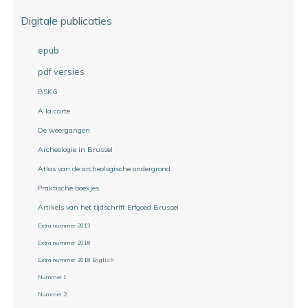
Digitale publicaties
epub
pdf versies
BSKG
A la carte
De weergangen
Archeologie in Brussel
Atlas van de archeologische ondergrond
Praktische boekjes
Artikels van het tijdschrift Erfgoed Brussel
Extra nummer 2013
Extra nummer 2018
Extra nummer 2018 English
Nummer 1
Nummer 2