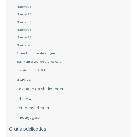
Nummer 35
Nummer 36
Nummer 37
Nummer 38
Nummer 39
Nummer 40
Open Monumentendagen
Een vitrine voor de archeologie
URBAN RESEARCH
Studies
Lezingen en studiedagen
inHTML
Tentoonstellingen
Pedagogisch
Gratis publicaties