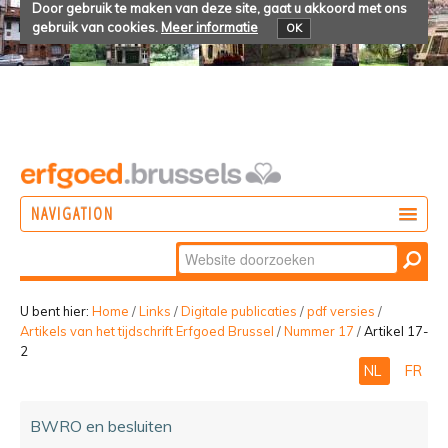
Door gebruik te maken van deze site, gaat u akkoord met ons
gebruik van cookies.
Meer informatie
OK
NAVIGATION
Zoek
DOEN
Geavanceerd
ONTDEKKEN
zoeken...
U bent hier:
Home
/
Links
/
Digitale publicaties
/
pdf versies
/
Artikels van het tijdschrift Erfgoed Brussel
/
Nummer 17
/
Artikel 17-
BELEVEN
2
NL
FR
BWRO en besluiten