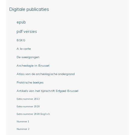
Digitale publicaties
epub
pdf versies
BSKG
A la carte
De weergangen
Archeologie in Brussel
Atlas van de archeologische ondergrond
Praktische boekjes
Artikels van het tijdschrift Erfgoed Brussel
Extra nummer 2013
Extra nummer 2018
Extra nummer 2018 English
Nummer 1
Nummer 2