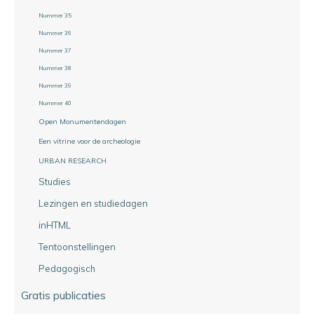
Nummer 35
Nummer 36
Nummer 37
Nummer 38
Nummer 39
Nummer 40
Open Monumentendagen
Een vitrine voor de archeologie
URBAN RESEARCH
Studies
Lezingen en studiedagen
inHTML
Tentoonstellingen
Pedagogisch
Gratis publicaties