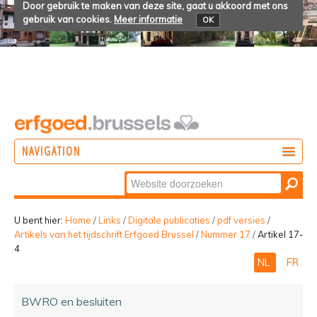
Door gebruik te maken van deze site, gaat u akkoord met ons
gebruik van cookies.
Meer informatie
OK
NAVIGATION
Zoek
DOEN
Geavanceerd
ONTDEKKEN
zoeken...
U bent hier:
Home
/
Links
/
Digitale publicaties
/
pdf versies
/
Artikels van het tijdschrift Erfgoed Brussel
/
Nummer 17
/
Artikel 17-
BELEVEN
4
NL
FR
BWRO en besluiten