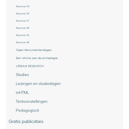
Nummer 35
Nummer 36
Nummer 37
Nummer 38
Nummer 39
Nummer 40
Open Monumentendagen
Een vitrine voor de archeologie
URBAN RESEARCH
Studies
Lezingen en studiedagen
inHTML
Tentoonstellingen
Pedagogisch
Gratis publicaties