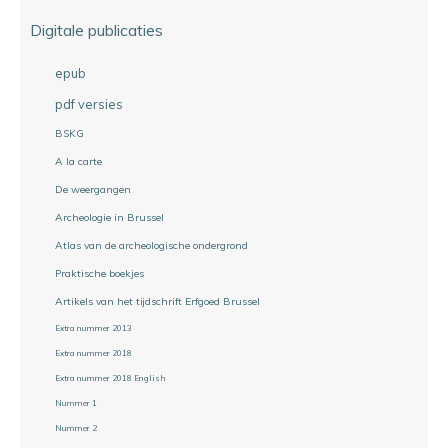
Digitale publicaties
epub
pdf versies
BSKG
A la carte
De weergangen
Archeologie in Brussel
Atlas van de archeologische ondergrond
Praktische boekjes
Artikels van het tijdschrift Erfgoed Brussel
Extra nummer 2013
Extra nummer 2018
Extra nummer 2018 English
Nummer 1
Nummer 2