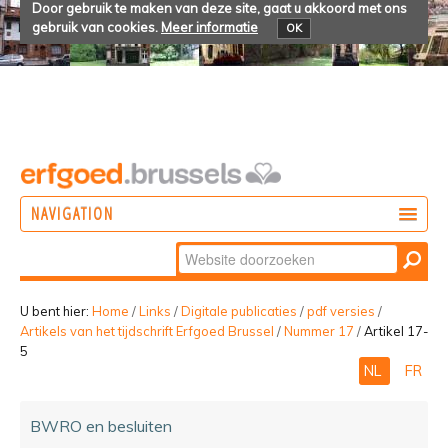
Door gebruik te maken van deze site, gaat u akkoord met ons
gebruik van cookies.
Meer informatie
OK
NAVIGATION
Zoek
DOEN
Geavanceerd
ONTDEKKEN
zoeken...
U bent hier:
Home
/
Links
/
Digitale publicaties
/
pdf versies
/
Artikels van het tijdschrift Erfgoed Brussel
/
Nummer 17
/
Artikel 17-
BELEVEN
5
NL
FR
BWRO en besluiten