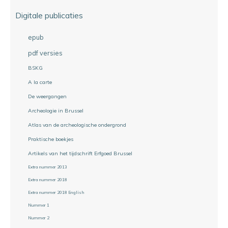
Digitale publicaties
epub
pdf versies
BSKG
A la carte
De weergangen
Archeologie in Brussel
Atlas van de archeologische ondergrond
Praktische boekjes
Artikels van het tijdschrift Erfgoed Brussel
Extra nummer 2013
Extra nummer 2018
Extra nummer 2018 English
Nummer 1
Nummer 2