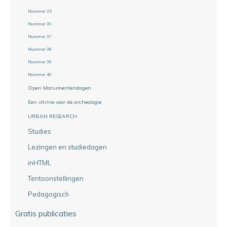
Nummer 35
Nummer 36
Nummer 37
Nummer 38
Nummer 39
Nummer 40
Open Monumentendagen
Een vitrine voor de archeologie
URBAN RESEARCH
Studies
Lezingen en studiedagen
inHTML
Tentoonstellingen
Pedagogisch
Gratis publicaties