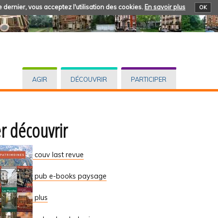
 dernier, vous acceptez l'utilisation des cookies.
En savoir plus
OK
AGIR
DÉCOUVRIR
PARTICIPER
er découvrir
couv last revue
pub e-books paysage
plus