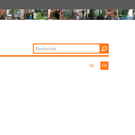
Chercher par
Recherche
avancée…
NL
FR