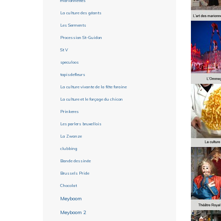
marionnettes
La culture des géants
Les Serments
Procession St-Guidon
St V
speculoos
tapisdefleurs
La culture vivante de la fête foraine
La culture et le forçage du chicon
Prinkeres
Les parlers bruxellois
La Zwanze
clubbing
Bande dessinée
Brussels Pride
Chocolat
Meyboom
Meyboom 2