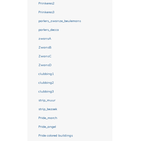
Prinkeres2
Prinkeres3
parlers_zwanze_beulemans
parlers_decca
zwansA
ZwansB
ZwansC
ZwansD
clubbing1
clubbing2
clubbing3
strip_muur
strip_bezoek
Pride_march
Pride_angel
Pride colored buildings