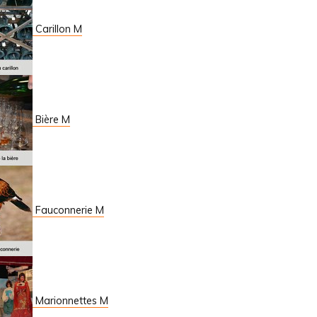
Carillon M
Bière M
Fauconnerie M
Marionnettes M