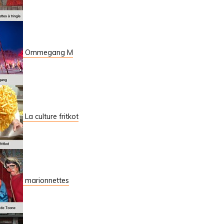
Ommegang M
La culture fritkot
marionnettes