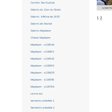
Carillon Ste-Gudule
Géants du Coin du Balai
Géants. Affiche de 1935
1
2
Géants de Stockel
Géants Meyboom
Cheval Meyboom
Meyboom - x118944
Meyboom - x118801
Meyboom - x118942
Meyboom - x118903
Meyboom - x118825
Meyboom - x118950
Meyboom - x118764
centre doc
serments arbalète 1
Serments arbalète 2