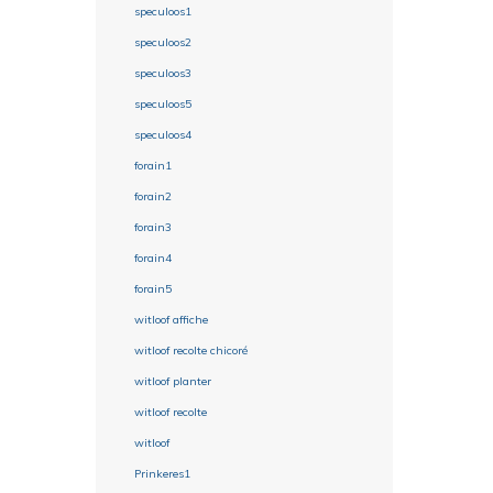
speculoos1
speculoos2
speculoos3
speculoos5
speculoos4
forain1
forain2
forain3
forain4
forain5
witloof affiche
witloof recolte chicoré
witloof planter
witloof recolte
witloof
Prinkeres1