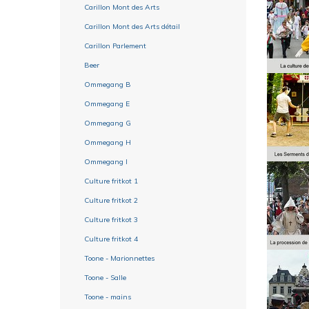
Carillon Mont des Arts
Carillon Mont des Arts détail
Carillon Parlement
Beer
Ommegang B
Ommegang E
Ommegang G
Ommegang H
Ommegang I
Culture fritkot 1
Culture fritkot 2
Culture fritkot 3
Culture fritkot 4
Toone - Marionnettes
Toone - Salle
Toone - mains