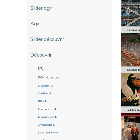
Slider agir
Agir
Slider découvrir
Découvrir
PCI
PCI- vignettes
Meyboom M
Carillon M
Bière M
Fauconnerie M
Marionnettes M
Ommegang M
La culture fritkot