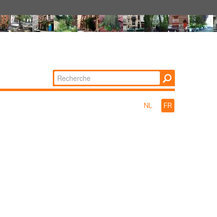
Chercher par
Recherche
avancée…
NL
FR