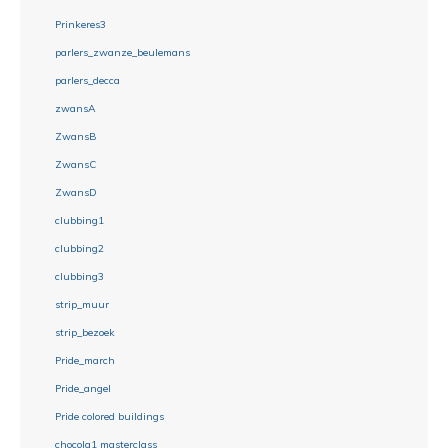
Prinkeres3
parlers_zwanze_beulemans
parlers_decca
zwansA
ZwansB
ZwansC
ZwansD
clubbing1
clubbing2
clubbing3
strip_muur
strip_bezoek
Pride_march
Pride_angel
Pride colored buildings
chocola1 masterclass