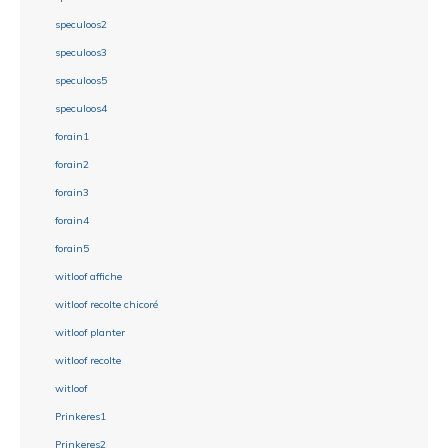
speculoos2
speculoos3
speculoos5
speculoos4
forain1
forain2
forain3
forain4
forain5
witloof affiche
witloof recolte chicoré
witloof planter
witloof recolte
witloof
Prinkeres1
Prinkeres2