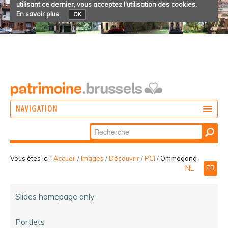
utilisant ce dernier, vous acceptez l'utilisation des cookies.
En savoir plus
OK
NAVIGATION
Chercher par
AGIR
Recherche
DÉCOUVRIR
avancée…
Vous êtes ici :
Accueil
/
Images
/
Découvrir
/
PCI
/
Ommegang I
NL
FR
PARTICIPER
Slides homepage only
Portlets