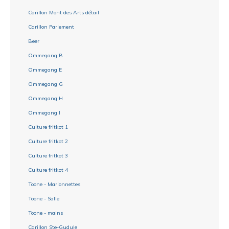
Carillon Mont des Arts détail
Carillon Parlement
Beer
Ommegang B
Ommegang E
Ommegang G
Ommegang H
Ommegang I
Culture fritkot 1
Culture fritkot 2
Culture fritkot 3
Culture fritkot 4
Toone - Marionnettes
Toone - Salle
Toone - mains
Carillon Ste-Gudule