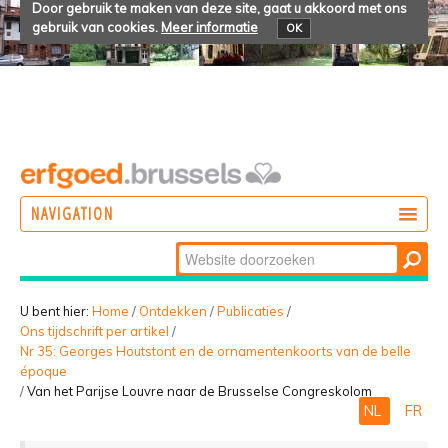
Door gebruik te maken van deze site, gaat u akkoord met ons
gebruik van cookies.
Meer informatie
OK
NAVIGATION
Zoek
DOEN
Geavanceerd
ONTDEKKEN
zoeken...
U bent hier:
Home
/
Ontdekken
/
Publicaties
/
Ons tijdschrift per artikel
/
BELEVEN
Nr 35: Georges Houtstont en de ornamentenkoorts van de belle
époque
/
Van het Parijse Louvre naar de Brusselse Congreskolom
NL
FR