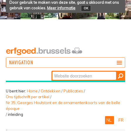
Door gebruik te maken van deze site, gaat u akkoord met ons
gebruik van cookies.
Meer informatie
OK
NAVIGATION
Zoek
DOEN
Geavanceerd
ONTDEKKEN
zoeken...
U bent hier:
Home
/
Ontdekken
/
Publicaties
/
Ons tijdschrift per artikel
/
BELEVEN
Nr 35: Georges Houtstont en de ornamentenkoorts van de belle
époque
/
inleiding
NL
FR