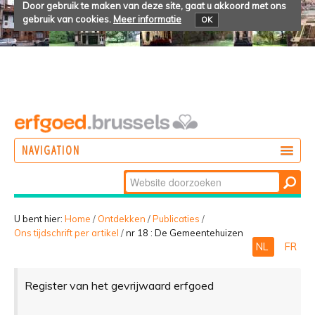
Door gebruik te maken van deze site, gaat u akkoord met ons
gebruik van cookies.
Meer informatie
OK
NAVIGATION
Zoek
DOEN
Geavanceerd
ONTDEKKEN
zoeken...
U bent hier:
Home
/
Ontdekken
/
Publicaties
/
Ons tijdschrift per artikel
/
nr 18 : De Gemeentehuizen
BELEVEN
NL
FR
Register van het gevrijwaard erfgoed