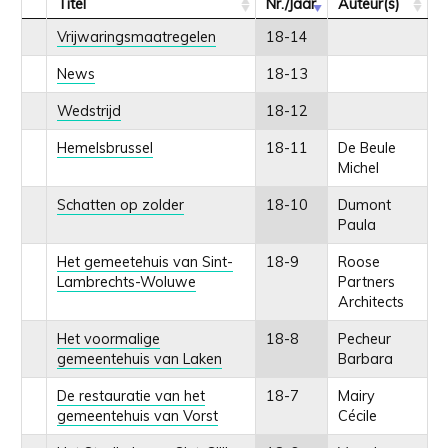
Titel
Nr./Jaar
Auteur(s)
Vrijwaringsmaatregelen
18-14
News
18-13
Wedstrijd
18-12
Hemelsbrussel
18-11
De Beule
Michel
Schatten op zolder
18-10
Dumont
Paula
Het gemeetehuis van Sint-
18-9
Roose
Lambrechts-Woluwe
Partners
Architects
Het voormalige
18-8
Pecheur
gemeentehuis van Laken
Barbara
De restauratie van het
18-7
Mairy
gemeentehuis van Vorst
Cécile