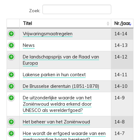
Zoek:
Titel
Nr./Jaar
Vrijwaringsmaatregelen
14-14
News
14-13
De landschapsprijs van de Raad van
14-12
Europa
Lakense parken in hun context
14-11
De Brusselse dierentuin (1851-1878)
14-10
De uitzonderlijke waarde van het
14-9
Zoniënwoud weldra erkend door
UNESCO als werelderfgoed?
Het beheer van het Zoniënwoud
14-8
Hoe wordt de erfgoed waarde van een
14-7
merkwaardige boom berekend?