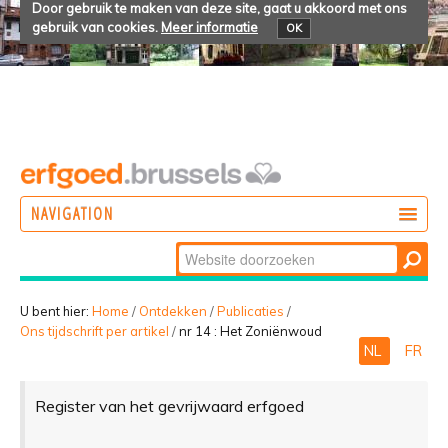
Door gebruik te maken van deze site, gaat u akkoord met ons
gebruik van cookies.
Meer informatie
OK
NAVIGATION
Zoek
DOEN
Geavanceerd
ONTDEKKEN
zoeken...
U bent hier:
Home
/
Ontdekken
/
Publicaties
/
Ons tijdschrift per artikel
/
nr 14 : Het Zoniënwoud
BELEVEN
NL
FR
Register van het gevrijwaard erfgoed