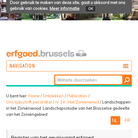
Door gebruik te maken van deze site, gaat u akkoord met ons
gebruik van cookies.
Meer informatie
OK
NAVIGATION
Zoek
DOEN
Geavanceerd
ONTDEKKEN
zoeken...
U bent hier:
Home
/
Ontdekken
/
Publicaties
/
Ons tijdschrift per artikel
/
nr 14 : Het Zoniënwoud
/
Landschappen
BELEVEN
in het Zoniënwoud. Landschapsstudie van het Brusselse gedeelte
van het Zoniëngebied
NL
FR
Register van het gevrijwaard erfgoed