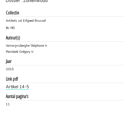
Dossier : Zoniënwoud
Collectie
Artikels uit Erfgoed Brussel
Nr.
14-5
Auteur(s)
Vanwijnsberghe Stéphane Ir.
Reinbold Grégory Ir.
Jaar
2015
Link pdf
Artikel 14-5
Aantal pagina's
11