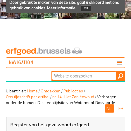
Door gebruik te maken van deze site, gaat u akkoord met ons
gebruik van cookies.
Meer informatie
OK
NAVIGATION
Zoek
DOEN
Geavanceerd
ONTDEKKEN
zoeken...
U bent hier:
Home
/
Ontdekken
/
Publicaties
/
Ons tijdschrift per artikel
/
nr 14 : Het Zoniënwoud
/
Verborgen
BELEVEN
onder de bomen. De steentijdsite van Watermaal-Bosvoorde
NL
FR
Register van het gevrijwaard erfgoed