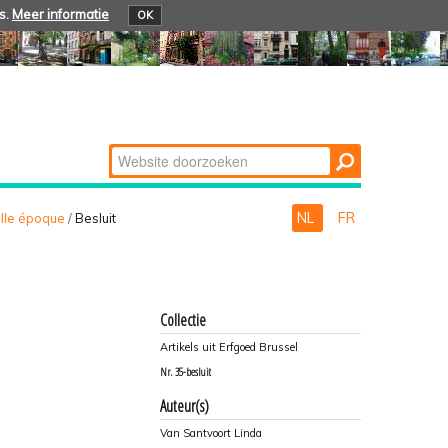
s.
Meer informatie
OK
Zoek
Geavanceerd
zoeken...
NL
FR
lle époque
/
Besluit
Collectie
Artikels uit Erfgoed Brussel
Nr.
35-besluit
Auteur(s)
Van Santvoort Linda