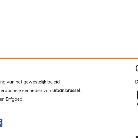
ing van het gewestelijk beleid
D
operationele eenheden van
urban.brussel
,
en Erfgoed.