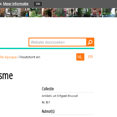
s.
Meer informatie
OK
Zoek
Geavanceerd
zoeken...
NL
FR
lle époque
/
Houtstont en
isme
Collectie
Artikels uit Erfgoed Brussel
Nr.
35-7
Auteur(s)