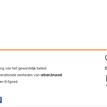
ing van het gewestelijk beleid
D
operationele eenheden van
urban.brussel
,
en Erfgoed.