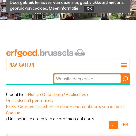
Door gebruik te maken van deze site, gaat u akkoord met ons
gebruik van cookies.
Meer informatie
OK
NAVIGATION
Zoek
DOEN
Geavanceerd
ONTDEKKEN
zoeken...
U bent hier:
Home
/
Ontdekken
/
Publicaties
/
Ons tijdschrift per artikel
/
BELEVEN
Nr 35: Georges Houtstont en de ornamentenkoorts van de belle
époque
/
Brussel in de greep van de ornamentenkoorts
NL
FR