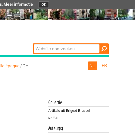
s.
Meer informatie
OK
Zoek
Geavanceerd
zoeken...
NL
FR
lle époque
/
De
Collectie
Artikels uit Erfgoed Brussel
Nr.
35-8
Auteur(s)