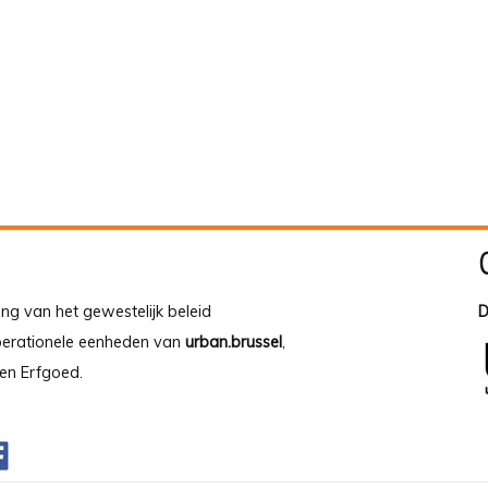
ing van het gewestelijk beleid
D
operationele eenheden van
urban.brussel
,
en Erfgoed.