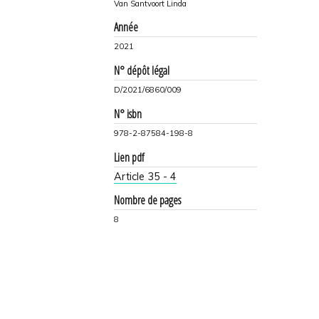
Van Santvoort Linda
Année
2021
N° dépôt légal
D/2021/6860/009
N° isbn
978-2-87584-198-8
Lien pdf
Article 35 - 4
Nombre de pages
8