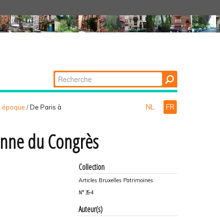
Chercher par
Recherche
avancée…
NL
FR
le époque
/
De Paris à
lonne du Congrès
Collection
Articles Bruxelles Patrimoines
N°
35-4
Auteur(s)