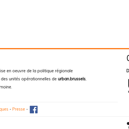
ise en oeuvre de la politique régionale
D
e des unités opérationnelles de
urban.brussels
,
imoine
.
iques
-
Presse
-