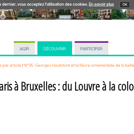
 dernier, vous acceptez l'utilisation des cookies.
En savoir plus
OK
AGIR
DÉCOUVRIR
PARTICIPER
 par article
/
N°35: Georges Houtstont et la fièvre ornementale de la bel
aris à Bruxelles : du Louvre à la co