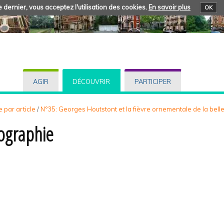
 dernier, vous acceptez l'utilisation des cookies.
En savoir plus
OK
AGIR
DÉCOUVRIR
PARTICIPER
 par article
/
N°35: Georges Houtstont et la fièvre ornementale de la bel
iographie