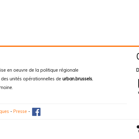
ise en oeuvre de la politique régionale
D
e des unités opérationnelles de
urban.brussels
,
imoine
.
iques
-
Presse
-