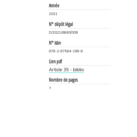
Année
2021
N° dépôt légal
D/2021/6860/009
N° isbn
978-2-87584-198-8
Lien pdf
Article 35 - biblio
Nombre de pages
7