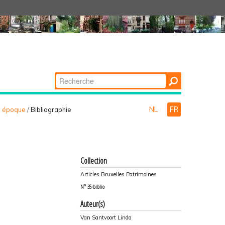
Chercher par
Recherche
avancée…
NL
FR
le époque
/
Bibliographie
Collection
Articles Bruxelles Patrimoines
N°
35-biblio
Auteur(s)
Van Santvoort Linda