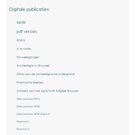
Digitale publicaties
epub
pdf versies
BSKG
A la carte
De weergangen
Archeologie in Brussel
Atlas van de archeologische ondergrond
Praktische boekjes
Artikels van het tijdschrift Erfgoed Brussel
Extra nummer 2013
Extra nummer 2018
Extra nummer 2018 English
Nummer 1
Nummer 2