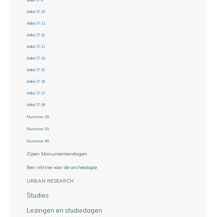
Artikel 37-9
Artikel 37-10
Artikel 37-11
Artikel 37-12
Artikel 37-13
Artikel 37-14
Artikel 37-15
Artikel 37-16
Artikel 37-17
Artikel 37-18
Nummer 38
Nummer 39
Nummer 40
Open Monumentendagen
Een vitrine voor de archeologie
URBAN RESEARCH
Studies
Lezingen en studiedagen