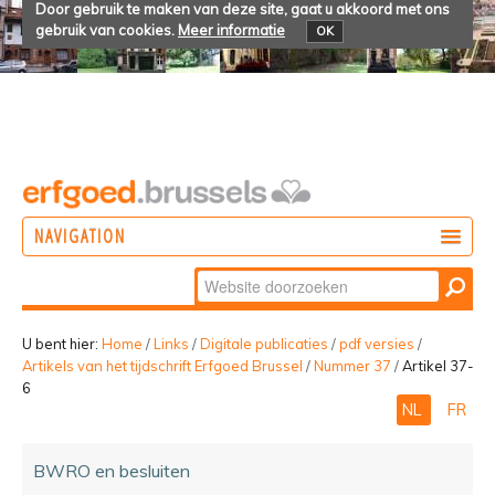
Door gebruik te maken van deze site, gaat u akkoord met ons
gebruik van cookies.
Meer informatie
OK
NAVIGATION
Zoek
DOEN
Geavanceerd
ONTDEKKEN
zoeken...
U bent hier:
Home
/
Links
/
Digitale publicaties
/
pdf versies
/
Artikels van het tijdschrift Erfgoed Brussel
/
Nummer 37
/
Artikel 37-
BELEVEN
6
NL
FR
BWRO en besluiten