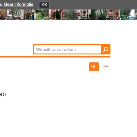
s.
Meer informatie
OK
Zoek
Geavanceerd
zoeken...
NL
FR
es)