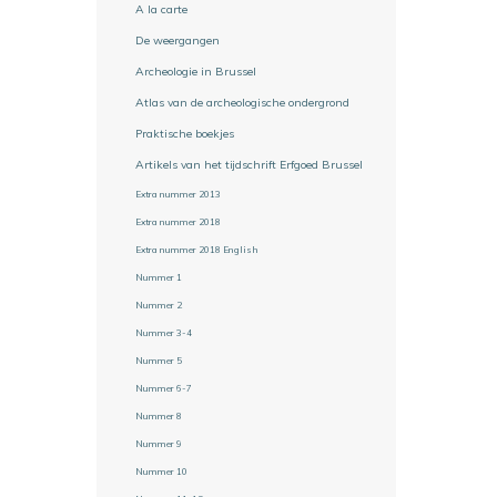
A la carte
De weergangen
Archeologie in Brussel
Atlas van de archeologische ondergrond
Praktische boekjes
Artikels van het tijdschrift Erfgoed Brussel
Extra nummer 2013
Extra nummer 2018
Extra nummer 2018 English
Nummer 1
Nummer 2
Nummer 3-4
Nummer 5
Nummer 6-7
Nummer 8
Nummer 9
Nummer 10