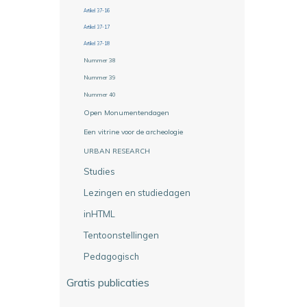
Artikel 37-16
Artikel 37-17
Artikel 37-18
Nummer 38
Nummer 39
Nummer 40
Open Monumentendagen
Een vitrine voor de archeologie
URBAN RESEARCH
Studies
Lezingen en studiedagen
inHTML
Tentoonstellingen
Pedagogisch
Gratis publicaties