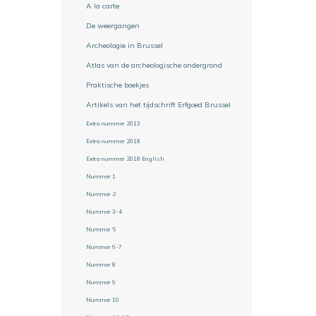
A la carte
De weergangen
Archeologie in Brussel
Atlas van de archeologische ondergrond
Praktische boekjes
Artikels van het tijdschrift Erfgoed Brussel
Extra nummer 2013
Extra nummer 2018
Extra nummer 2018 English
Nummer 1
Nummer 2
Nummer 3-4
Nummer 5
Nummer 6-7
Nummer 8
Nummer 9
Nummer 10