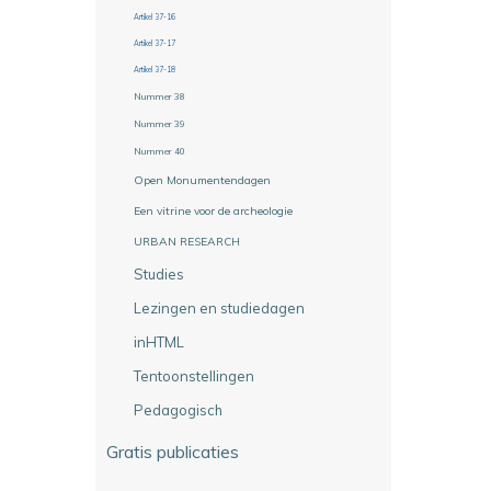
Artikel 37-16
Artikel 37-17
Artikel 37-18
Nummer 38
Nummer 39
Nummer 40
Open Monumentendagen
Een vitrine voor de archeologie
URBAN RESEARCH
Studies
Lezingen en studiedagen
inHTML
Tentoonstellingen
Pedagogisch
Gratis publicaties