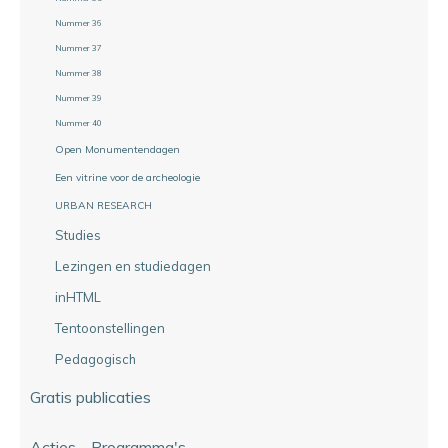
Nummer 36
Nummer 37
Nummer 38
Nummer 39
Nummer 40
Open Monumentendagen
Een vitrine voor de archeologie
URBAN RESEARCH
Studies
Lezingen en studiedagen
inHTML
Tentoonstellingen
Pedagogisch
Gratis publicaties
Acties - Programma's