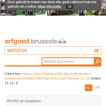
Door gebruik te maken van deze site, gaat u akkoord met ons
gebruik van cookies.
Meer informatie
OK
NAVIGATION
Zoek
DOEN
Geavanceerd
ONTDEKKEN
zoeken...
U bent hier:
Home
/
Links
/
Digitale publicaties
/
pdf versies
/
Artikels van het tijdschrift Erfgoed Brussel
/
Nummer 11-12
/
Artikel
BELEVEN
11-12 - 6
NL
FR
BWRO en besluiten