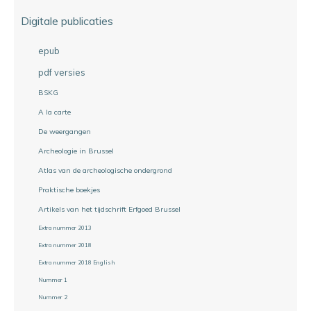
Digitale publicaties
epub
pdf versies
BSKG
A la carte
De weergangen
Archeologie in Brussel
Atlas van de archeologische ondergrond
Praktische boekjes
Artikels van het tijdschrift Erfgoed Brussel
Extra nummer 2013
Extra nummer 2018
Extra nummer 2018 English
Nummer 1
Nummer 2