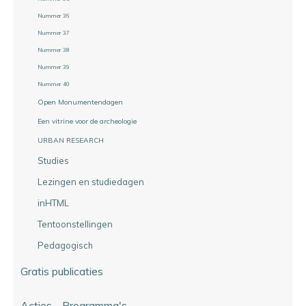
Nummer 36
Nummer 37
Nummer 38
Nummer 39
Nummer 40
Open Monumentendagen
Een vitrine voor de archeologie
URBAN RESEARCH
Studies
Lezingen en studiedagen
inHTML
Tentoonstellingen
Pedagogisch
Gratis publicaties
Acties - Programma's