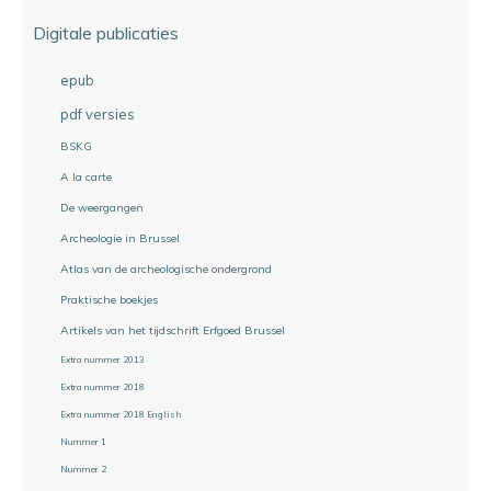
Digitale publicaties
epub
pdf versies
BSKG
A la carte
De weergangen
Archeologie in Brussel
Atlas van de archeologische ondergrond
Praktische boekjes
Artikels van het tijdschrift Erfgoed Brussel
Extra nummer 2013
Extra nummer 2018
Extra nummer 2018 English
Nummer 1
Nummer 2