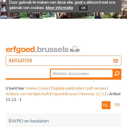
Door gebruik te maken van deze site, gaat u akkoord met ons
gebruik van cookies.
Meer informatie
OK
NAVIGATION
Zoek
DOEN
Geavanceerd
ONTDEKKEN
zoeken...
U bent hier:
Home
/
Links
/
Digitale publicaties
/
pdf versies
/
Artikels van het tijdschrift Erfgoed Brussel
/
Nummer 11-12
/
Artikel
BELEVEN
11-12 - 1
NL
FR
BWRO en besluiten