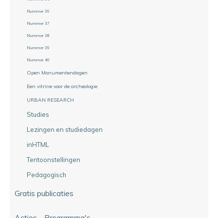
Nummer 36
Nummer 37
Nummer 38
Nummer 39
Nummer 40
Open Monumentendagen
Een vitrine voor de archeologie
URBAN RESEARCH
Studies
Lezingen en studiedagen
inHTML
Tentoonstellingen
Pedagogisch
Gratis publicaties
Acties - Programma's