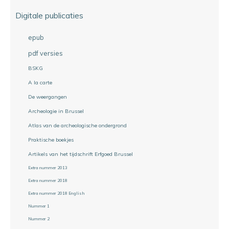
Digitale publicaties
epub
pdf versies
BSKG
A la carte
De weergangen
Archeologie in Brussel
Atlas van de archeologische ondergrond
Praktische boekjes
Artikels van het tijdschrift Erfgoed Brussel
Extra nummer 2013
Extra nummer 2018
Extra nummer 2018 English
Nummer 1
Nummer 2