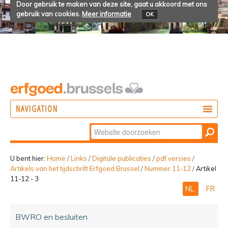
Door gebruik te maken van deze site, gaat u akkoord met ons
gebruik van cookies.
Meer informatie
OK
NAVIGATION
Zoek
DOEN
Geavanceerd
ONTDEKKEN
zoeken...
U bent hier:
Home
/
Links
/
Digitale publicaties
/
pdf versies
/
Artikels van het tijdschrift Erfgoed Brussel
/
Nummer 11-12
/
Artikel
BELEVEN
11-12 - 3
NL
FR
BWRO en besluiten