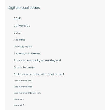
Digitale publicaties
epub
pdf versies
BSKG
A la carte
De weergangen
Archeologie in Brussel
Atlas van de archeologische ondergrond
Praktische boekjes
Artikels van het tijdschrift Erfgoed Brussel
Extra nummer 2013
Extra nummer 2018
Extra nummer 2018 English
Nummer 1
Nummer 2