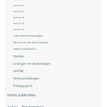
Nummer 36
Nummer 37
Nummer 38
Nummer 39
Nummer 40
Open Monumentendagen
Een vitrine voor de archeologie
URBAN RESEARCH
Studies
Lezingen en studiedagen
inHTML
Tentoonstellingen
Pedagogisch
Gratis publicaties
Acties - Programma's