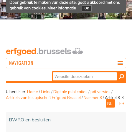
Door gebruik te maken van deze site, gaat u akkoord met ons
gebruik van cookies.
Meer informatie
OK
NAVIGATION
Zoek
DOEN
Geavanceerd
ONTDEKKEN
zoeken...
U bent hier:
Home
/
Links
/
Digitale publicaties
/
pdf versies
/
Artikels van het tijdschrift Erfgoed Brussel
/
Nummer 8
/
Artikel 8-8
BELEVEN
NL
FR
BWRO en besluiten