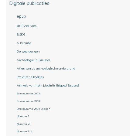
Digitale publicaties
epub
pdf versies
BSKG
A la carte
De weergangen
Archeologie in Brussel
Atlas van de archeologische ondergrond
Praktische boekjes
Artikels van het tijdschrift Erfgoed Brussel
Extra nummer 2013
Extra nummer 2018
Extra nummer 2018 English
Nummer 1
Nummer 2
Nummer 3-4