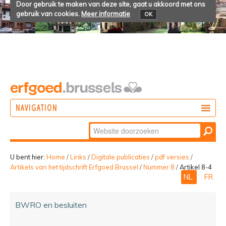
Door gebruik te maken van deze site, gaat u akkoord met ons
gebruik van cookies.
Meer informatie
OK
NAVIGATION
Zoek
DOEN
Geavanceerd
ONTDEKKEN
zoeken...
U bent hier:
Home
/
Links
/
Digitale publicaties
/
pdf versies
/
Artikels van het tijdschrift Erfgoed Brussel
/
Nummer 8
/
Artikel 8-4
BELEVEN
NL
FR
BWRO en besluiten