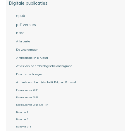
Digitale publicaties
epub
pdf versies
BSKG
A la carte
De weergangen
Archeologie in Brussel
Atlas van de archeologische ondergrond
Praktische boekjes
Artikels van het tijdschrift Erfgoed Brussel
Extra nummer 2013
Extra nummer 2018
Extra nummer 2018 English
Nummer 1
Nummer 2
Nummer 3-4