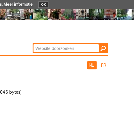
s.
Meer informatie
OK
Zoek
Geavanceerd
zoeken...
NL
FR
846 bytes)