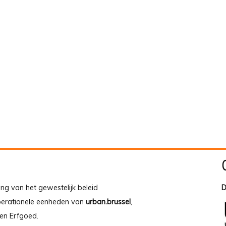
ing van het gewestelijk beleid
D
operationele eenheden van
urban.brussel
,
en Erfgoed.