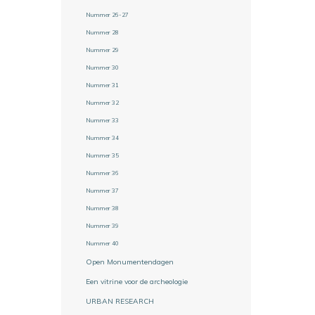
Nummer 26-27
Nummer 28
Nummer 29
Nummer 30
Nummer 31
Nummer 32
Nummer 33
Nummer 34
Nummer 35
Nummer 36
Nummer 37
Nummer 38
Nummer 39
Nummer 40
Open Monumentendagen
Een vitrine voor de archeologie
URBAN RESEARCH