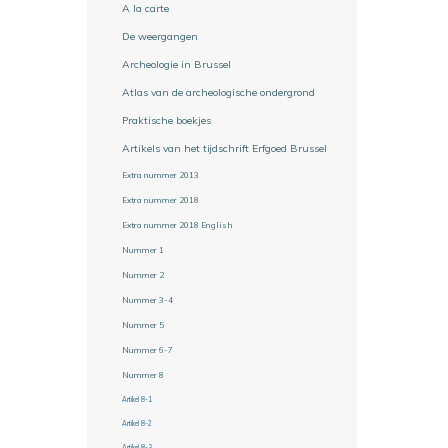
A la carte
De weergangen
Archeologie in Brussel
Atlas van de archeologische ondergrond
Praktische boekjes
Artikels van het tijdschrift Erfgoed Brussel
Extra nummer 2013
Extra nummer 2018
Extra nummer 2018 English
Nummer 1
Nummer 2
Nummer 3-4
Nummer 5
Nummer 6-7
Nummer 8
Artikel 8-1
Artikel 8-2
Artikel 8-3