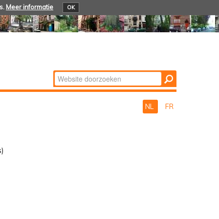
s.
Meer informatie
OK
Zoek
Geavanceerd
zoeken...
NL
FR
s)