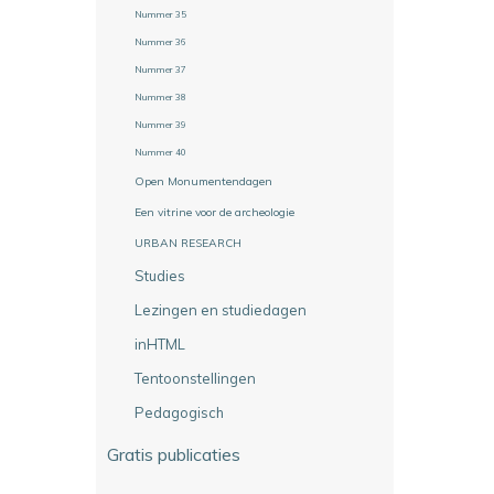
Nummer 35
Nummer 36
Nummer 37
Nummer 38
Nummer 39
Nummer 40
Open Monumentendagen
Een vitrine voor de archeologie
URBAN RESEARCH
Studies
Lezingen en studiedagen
inHTML
Tentoonstellingen
Pedagogisch
Gratis publicaties