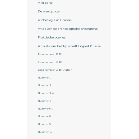
A la carte
De weergangen
Archeologie in Brussel
Atlas van de archeologische ondergrond
Praktische boekjes
Artikels van het tijdschrift Erfgoed Brussel
Extra nummer 2013
Extra nummer 2018
Extra nummer 2018 English
Nummer 1
Nummer 2
Nummer 3-4
Nummer 5
Nummer 6-7
Nummer 8
Nummer 9
Nummer 10