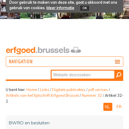
Door gebruik te maken van deze site, gaat u akkoord met ons
gebruik van cookies.
Meer informatie
OK
NAVIGATION
Zoek
DOEN
Geavanceerd
ONTDEKKEN
zoeken...
U bent hier:
Home
/
Links
/
Digitale publicaties
/
pdf versies
/
Artikels van het tijdschrift Erfgoed Brussel
/
Nummer 32
/
Artikel 32-
BELEVEN
1
NL
FR
BWRO en besluiten