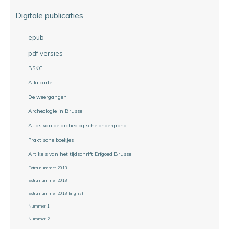
Digitale publicaties
epub
pdf versies
BSKG
A la carte
De weergangen
Archeologie in Brussel
Atlas van de archeologische ondergrond
Praktische boekjes
Artikels van het tijdschrift Erfgoed Brussel
Extra nummer 2013
Extra nummer 2018
Extra nummer 2018 English
Nummer 1
Nummer 2