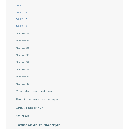
Artikel 32-15
Artikel 32-16
Artikel 32-17
Artikel 32-18
Nummer 33
Nummer 34
Nummer 35
Nummer 36
Nummer 37
Nummer 38
Nummer 39
Nummer 40
Open Monumentendagen
Een vitrine voor de archeologie
URBAN RESEARCH
Studies
Lezingen en studiedagen