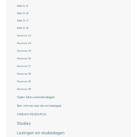
Artikel 32-15
Artikel 32-16
Artikel 32-17
Artikel 32-18
Nummer 33
Nummer 34
Nummer 35
Nummer 36
Nummer 37
Nummer 38
Nummer 39
Nummer 40
Open Monumentendagen
Een vitrine voor de archeologie
URBAN RESEARCH
Studies
Lezingen en studiedagen