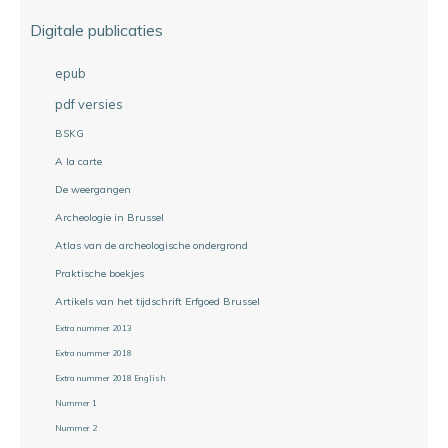
Digitale publicaties
epub
pdf versies
BSKG
A la carte
De weergangen
Archeologie in Brussel
Atlas van de archeologische ondergrond
Praktische boekjes
Artikels van het tijdschrift Erfgoed Brussel
Extra nummer 2013
Extra nummer 2018
Extra nummer 2018 English
Nummer 1
Nummer 2