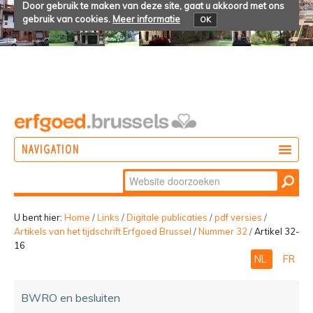
Door gebruik te maken van deze site, gaat u akkoord met ons
gebruik van cookies.
Meer informatie
OK
NAVIGATION
Zoek
DOEN
Geavanceerd
ONTDEKKEN
zoeken...
U bent hier:
Home
/
Links
/
Digitale publicaties
/
pdf versies
/
Artikels van het tijdschrift Erfgoed Brussel
/
Nummer 32
/
Artikel 32-
BELEVEN
16
NL
FR
BWRO en besluiten