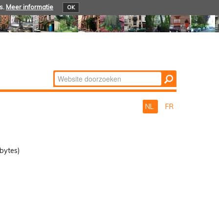
s.
Meer informatie
OK
Zoek
Geavanceerd
zoeken...
NL
FR
bytes)