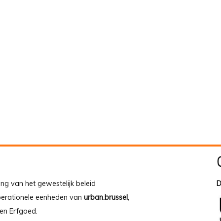
ing van het gewestelijk beleid
D
operationele eenheden van
urban.brussel
,
en Erfgoed.