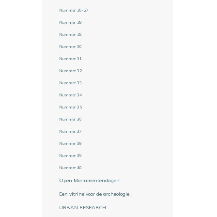
Nummer 26-27
Nummer 28
Nummer 29
Nummer 30
Nummer 31
Nummer 32
Nummer 33
Nummer 34
Nummer 35
Nummer 36
Nummer 37
Nummer 38
Nummer 39
Nummer 40
Open Monumentendagen
Een vitrine voor de archeologie
URBAN RESEARCH