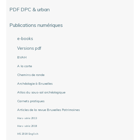
PDF DPC & urban
Publications numériques
e-books
Versions pdf
BVAH
A la carte
Chemins de ronde
Archéologie à Bruxelles
Atlas du sous-sol archéologique
Carnets pratiques
Articles de la revue Bruxelles Patrimoines
Hors-série 2013
Hors-série 2018
HS 2018 English