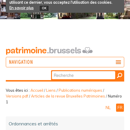
utilisant ce dernier, vous acceptez l'utilisation des cookies.
En savoir plus
OK
NAVIGATION
Chercher par
AGIR
Recherche
DÉCOUVRIR
avancée…
Vous êtes ici :
Accueil
/
Liens
/
Publications numériques
/
Versions pdf
/
Articles de la revue Bruxelles Patrimoines
/
Numéro
PARTICIPER
1
NL
FR
Ordonnances et arrêtés