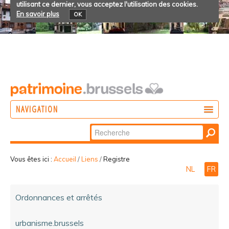
utilisant ce dernier, vous acceptez l'utilisation des cookies.
En savoir plus
OK
NAVIGATION
Chercher par
AGIR
Recherche
DÉCOUVRIR
avancée…
Vous êtes ici :
Accueil
/
Liens
/
Registre
NL
FR
PARTICIPER
Ordonnances et arrêtés
urbanisme.brussels