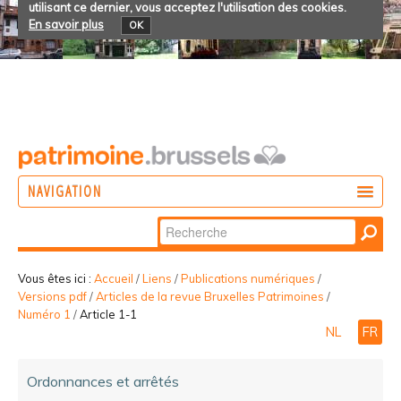
utilisant ce dernier, vous acceptez l'utilisation des cookies.
En savoir plus
OK
NAVIGATION
Chercher par
AGIR
Recherche
DÉCOUVRIR
avancée…
Vous êtes ici :
Accueil
/
Liens
/
Publications numériques
/
Versions pdf
/
Articles de la revue Bruxelles Patrimoines
/
PARTICIPER
Numéro 1
/
Article 1-1
NL
FR
Ordonnances et arrêtés