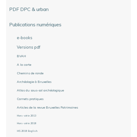
PDF DPC & urban
Publications numériques
e-books
Versions pdf
BVAH
A la carte
Chemins de ronde
Archéologie à Bruxelles
Atlas du sous-sol archéologique
Carnets pratiques
Articles de la revue Bruxelles Patrimoines
Hors-série 2013
Hors-série 2018
HS 2018 English